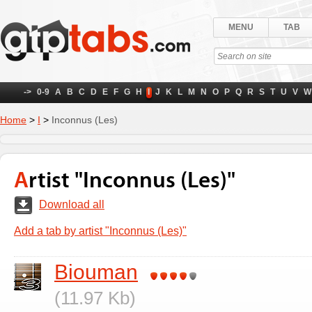
MENU
TAB
->
0-9
A
B
C
D
E
F
G
H
I
J
K
L
M
N
O
P
Q
R
S
T
U
V
W
Home
>
I
>
Inconnus (Les)
Artist "Inconnus (Les)"
Download all
Add a tab by artist "Inconnus (Les)"
Biouman
(11.97 Kb)