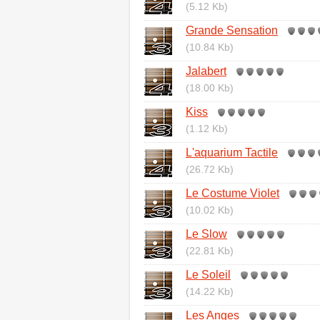
(5.12 Kb)
Grande Sensation
(10.84 Kb)
Jalabert
(18.00 Kb)
Kiss
(1.12 Kb)
L'aquarium Tactile
(26.72 Kb)
Le Costume Violet
(10.02 Kb)
Le Slow
(22.81 Kb)
Le Soleil
(14.22 Kb)
Les Anges