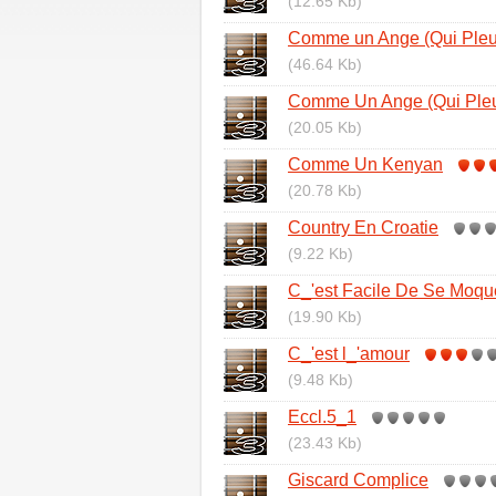
(12.65 Kb)
Comme un Ange (Qui Pleu
(46.64 Kb)
Comme Un Ange (Qui Pleur
(20.05 Kb)
Comme Un Kenyan
(20.78 Kb)
Country En Croatie
(9.22 Kb)
C_'est Facile De Se Moqu
(19.90 Kb)
C_'est l_'amour
(9.48 Kb)
Eccl.5_1
(23.43 Kb)
Giscard Complice