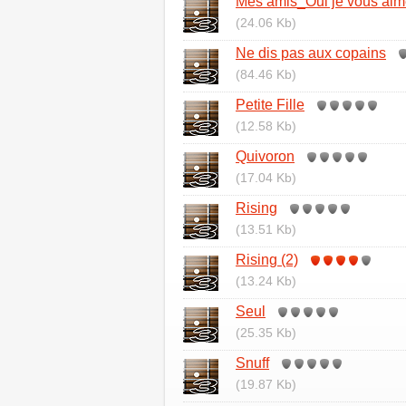
Mes amis_Oui je vous ai
(24.06 Kb)
Ne dis pas aux copains
(84.46 Kb)
Petite Fille
(12.58 Kb)
Quivoron
(17.04 Kb)
Rising
(13.51 Kb)
Rising (2)
(13.24 Kb)
Seul
(25.35 Kb)
Snuff
(19.87 Kb)