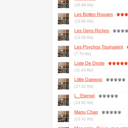
(16.88 Kb)
Les Bottes Rouges
(19.60 Kb)
Les Gens Riches
(13.00 Kb)
Les Psychos Tournaient
(7.70 Kb)
Liste De Droite
(11.43 Kb)
Little Daewoo
(27.02 Kb)
L_'Eternel
(14.92 Kb)
Manu Chao
(12.41 Kb)