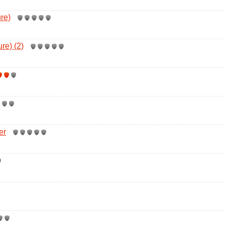
re)
e) (2)
er