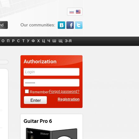
Our communities:
О
П
Р
С
Т
У
Ф
Х
Ц
Ч
Ш
Щ
Э-Я
Authorization
Forgot password?
Remember
Registration
Guitar Pro 6