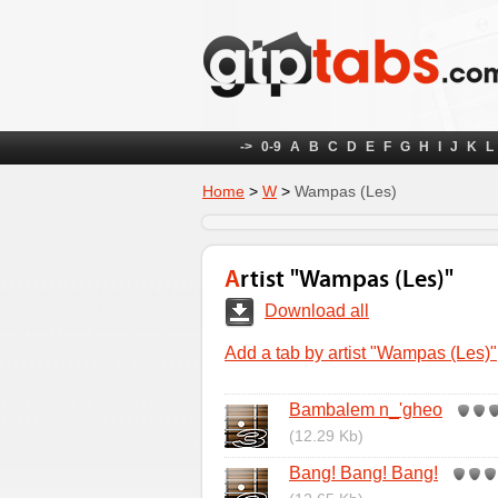
->
0-9
A
B
C
D
E
F
G
H
I
J
K
L
Home
>
W
>
Wampas (Les)
Artist "Wampas (Les)"
Download all
Add a tab by artist "Wampas (Les)"
Bambalem n_'gheo
(12.29 Kb)
Bang! Bang! Bang!