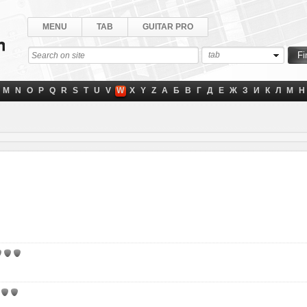
MENU
TAB
GUITAR PRO
tab
M
N
O
P
Q
R
S
T
U
V
W
X
Y
Z
А
Б
В
Г
Д
Е
Ж
З
И
К
Л
М
Н