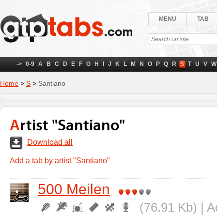
MENU
TAB
->
0-9
A
B
C
D
E
F
G
H
I
J
K
L
M
N
O
P
Q
R
S
T
U
V
W
Home
>
S
>
Santiano
Artist "Santiano"
Download all
Add a tab by artist "Santiano"
500 Meilen
(76.91 Kb) | 