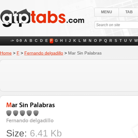
MENU
TAB
->
0-9
A
B
C
D
E
F
G
H
I
J
K
L
M
N
O
P
Q
R
S
T
U
V
W
Home
>
F
>
Fernando delgadillo
>
Mar Sin Palabras
Mar Sin Palabras
Fernando delgadillo
Size:
6.41 Kb