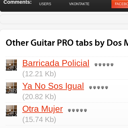
Comments:
USERS
VKONTAKTE
FACEB
Other Guitar PRO tabs by Dos 
Barricada Policial
(12.21 Kb)
Ya No Sos Igual
(20.82 Kb)
Otra Mujer
(15.74 Kb)