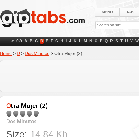
MENU
TAB
->
0-9
A
B
C
D
E
F
G
H
I
J
K
L
M
N
O
P
Q
R
S
T
U
V
W
Home
>
D
>
Dos Minutos
>
Otra Mujer (2)
Otra Mujer (2)
Dos Minutos
Size:
14.84 Kb