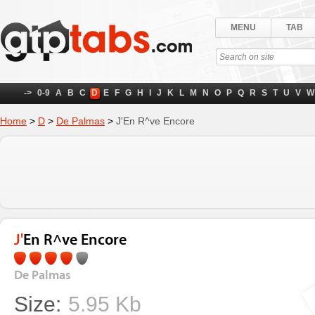
MENU
TAB
->
0-9
A
B
C
D
E
F
G
H
I
J
K
L
M
N
O
P
Q
R
S
T
U
V
W
Home
>
D
>
De Palmas
>
J'En R^ve Encore
J'En R^ve Encore
De Palmas
Size:
5.95 Kb