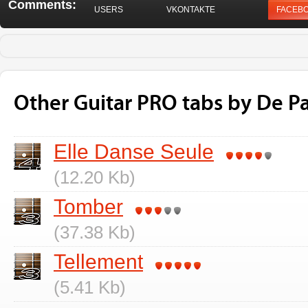
Comments:
USERS
VKONTAKTE
FACEB
Other Guitar PRO tabs by De P
Elle Danse Seule
(12.20 Kb)
Tomber
(37.38 Kb)
Tellement
(5.41 Kb)